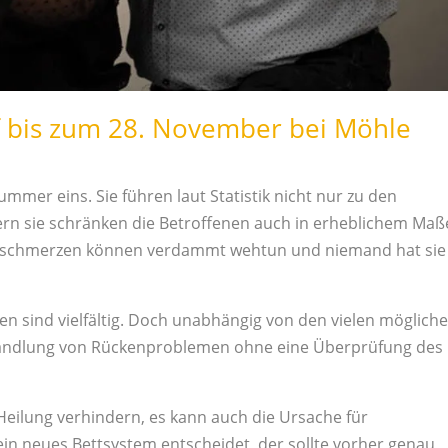
af bis zum 28. November bei Möhle
mer eins. Sie führen laut Statistik nicht nur zu den
ern sie schränken die Betroffenen auch in erheblichem Maß
enschmerzen können verdammt wehtun und niemand hat sie
n sind vielfältig. Doch unabhängig von den vielen möglich
ndlung von Rückenproblemen ohne eine Überprüfung des
 Heilung verhindern, es kann auch die Ursa
che für
ein neues Bettsystem entscheidet, der sollte vorher genau