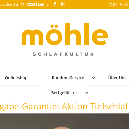
bbecker Str. 17 - 32584 Löhne
Di - Fr: 0
Onlineshop
Rundum-Service
Über Uns
Bettgeflüster
gabe-Garantie: Aktion Tiefschlaf