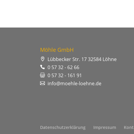
Möhle GmbH
Lübbecker Str. 17 32584 Löhne
0 57 32 - 62 66
0 57 32 - 161 91
info@moehle-loehne.de
Datenschutzerklärung
Impressum
Kont