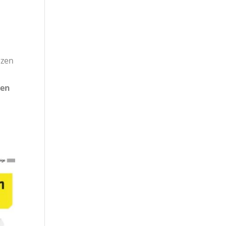
rzen
nen