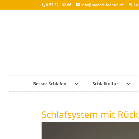
0 57 32 - 62 66
info@moehle-loehne.de
Lü
Besser Schlafen
Schlafkultur
Schlafsystem mit Rück