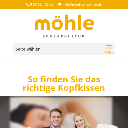
0 57 32 - 62 66
info@moehle-loehne.de
Seite wählen
So finden Sie das
richtige Kopfkissen