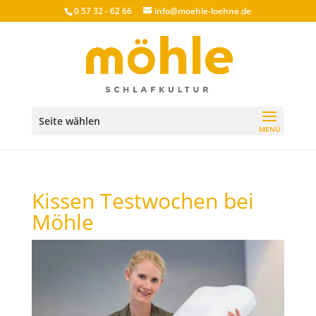
0 57 32 - 62 66
info@moehle-loehne.de
Seite wählen
Kissen Testwochen bei
Möhle